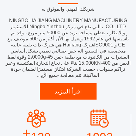
شريكك المهني والموثوق به
NINGBO HAIJIANG MACHINERY MANUFACTURING
CO.، LTD. ، التي تقع في مركز Ningbo Yinzhou للاستثمار
والابتكار ، تغطي مساحة تزيد عن 50000 متر مربع ، وقد تم
تأسيسها في عام 1992 ويعمل بها الآن أكثر من 500 موظف.مع
CE و ISO9001شركة Haijiang هي شركة ذات تقنية عالية
متخصصة في التصنيع آلة حقن صبالتي تغطي بشكل أساسي
العشرات من الكاتيونات مع طلقة حقن 45-2،0000g وقوة لقط
العفن من 400-15،000KN.بناءً على نخاع التجارة المكتسبة وعبر
تراكم سنوات ، حققت الشركة ابتكارًا مستمرًا لضمان جودة
الماكينة. تتم معالجة جميع الأج...
اقرأ المزيد
+