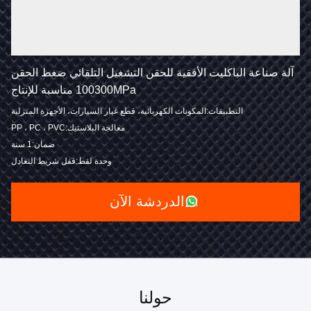
آلة صناعة الباكليت الأفقية للحقن التشغيل التلقائي ضغط الحقن
100300MPa مناسبة للإنتاج
التطبيقات:المكونات الكهربائية، قطع غيار السيارات، الأجهزة المنزلية
معالجة البلاستيك:PP ، PC ، PVC
ضمان:1 سنة
وحدة لقط:قفل شريط التعادل
الدردشة الآن
حولنا