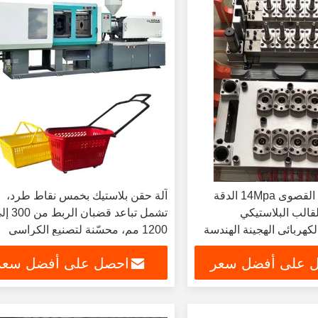
ضغط المضخة القصوى 14Mpa الدقة
آلة حقن بلاستيك بخمس نقاط طرد،
لقالب البلاستيكي
تشمل تباعد قضبان الر
لكهربائي الهجينة الهندسة
1200 مم، محسّنة لتصنيع الكراسي
سقة والمعقدة
 على أفضل سعر
احصل على أفضل سعر