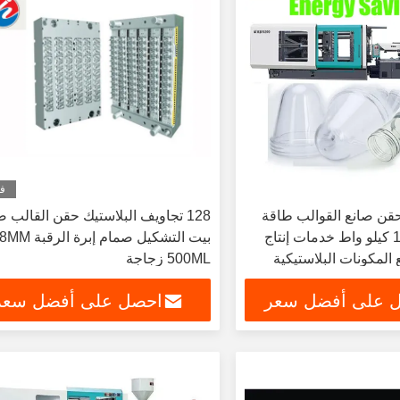
في
قن صانع القوالب طاقة
128 تجاويف البلاستيك حقن القالب 
التسخين 2-100 كيلو واط خدمات إنتاج
بيت التشكيل صما
 المكونات البلاستيكية
500ML زجاجة
 على أفضل سعر
احصل على أفضل سعر