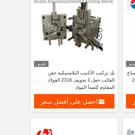
ديو
فيديو
صناع
بك تركيب الأنابيب البلاستيكية حقن
م إبرة الرقبة 28MM
القالب جعل 1 تجويف 2316 الفولاذ
المقاوم للصدأ المواد
احصل على أفضل سعر