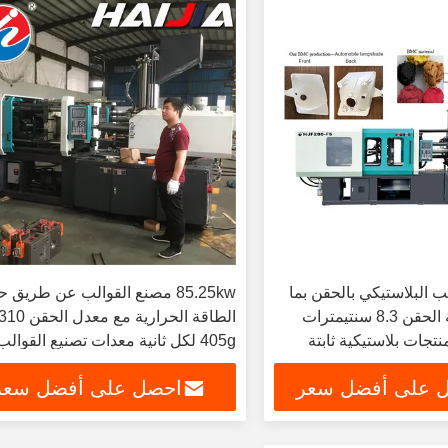
 البلاستيكي بالحقن بما
85.25kw مصنع القوالب عن طريق 
في ذلك سرعة الحقن 8.3 سنتيمترات
نتجات بلاستيكية ثابتة
405g لكل ثانية معدات تصنيع القوالب
الدقيقة
 على أفضل سعر
احصل على أفضل سعر