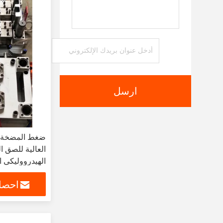
ارسل
العالية للصق ا
الهيدرووليكي ا
للتصاميم المت
احصل