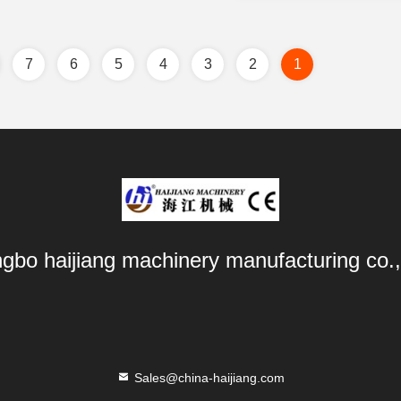
7
6
5
4
3
2
1
ngbo haijiang machinery manufacturing co.,
Sales@china-haijiang.com