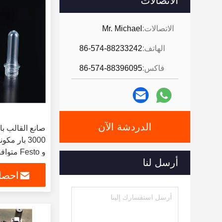
الاتصالات
الاتصالات:
Mr. Michael
الهاتف:
86-574-88233242
فاكس:
86-574-88396095
الدردشة الآن
و Festo متوافقة لصنع القالب
أرسل لنا
احصل