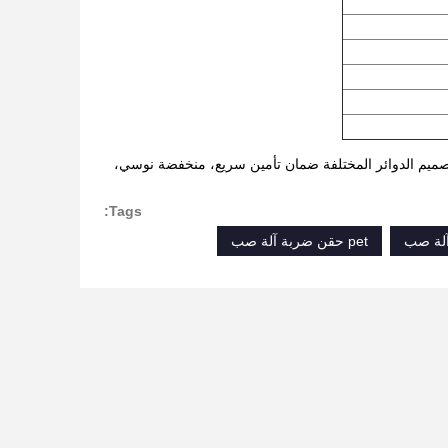
ع تصميم الدوائر المختلفة ضمان تأمين سريع، منخفضة نوسي،
Tags:
آلة صب
pet حقن ضربة آلة صب