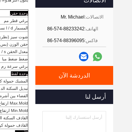
الاتصالات
يكون أكثر هدوءا 
وحدة حقن
الاتصالات:
Mr. Michael
برغي قطر مم
المسمار l / d نسبة l / d
الهاتف:
86-574-88233242
شوت سيز (نظر
فاكس:
86-574-88396095
حقن الوزن (بس) 
معدل الحقن g / s
ضغط ضغط مبا
برغي سرعة رم
وحدة لقط
الدردشة الآن
المشبك حمولة ك
تبديل السكتة الد
أرسل لنا
الفضاء بين أشرط
Max.Mold ارتفاع مم
Min.Mold ارتفاع مم
القاذف السكتة ال
القاذف حمولة ك