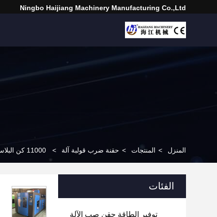
Ningbo Haijiang Machinery Manufacturing Co.,Ltd
المنزل
>
المنتجات
>
حقنة ضرب قولبة آلة
>
11000 كن البلاستيك ملعقة ماكينة، حقن تمتد ضربة صب الإله
الفئات
توفير الطاقة حقن صب الآلة