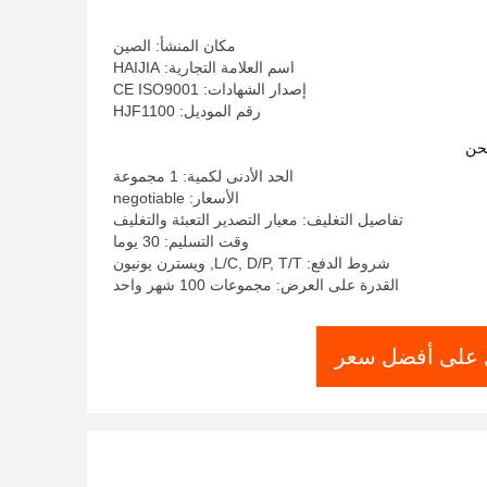
مكان المنشأ: الصين
اسم العلامة التجارية: HAIJIA
إصدار الشهادات: CE ISO9001
رقم الموديل: HJF1100
حن
الحد الأدنى لكمية: 1 مجموعة
الأسعار: negotiable
تفاصيل التغليف: معيار التصدير التعبئة والتغليف
وقت التسليم: 30 يوما
شروط الدفع: L/C, D/P, T/T, ويسترن يونيون
القدرة على العرض: مجموعات 100 شهر واحد
على أفضل سعر