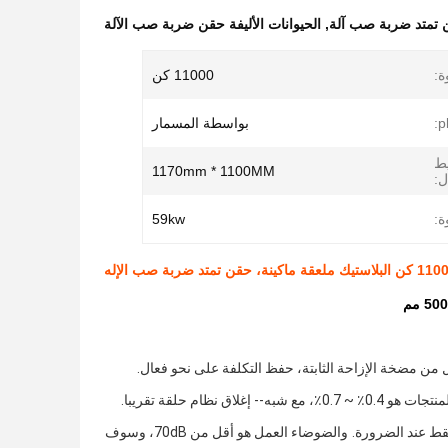
 تمتد ضربة صب آلة
,
الحيوانات الأليفة حقن ضربة صب الآلة
ة:
11000 كن
بواسطة المسمار
يط
1170mm * 1100MM
ل:
ة:
59kw
استيك ملعقة ماكينة، حقن تمتد ضربة صب الإله
شبه-- إغلاق نظام حلقة تقريبا.
قط عند الضرورة.
والضوضاء العمل هو أقل من 70dB، وسوف