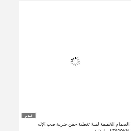
فيديو
الصمام الخفيفة لمبة تغطية حقن ضربة صب الإله
البل