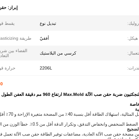
إبراز:
حقن
روليك:
تبديل نوع
يقمط قو
هيكل:
أفقيّ
طريقة plasticizing:
الفضاء بين شر
عمال:
كرسي من البلاستيك
التعاد
درات:
2206L
حرارة قو
11000 كن البل
ن صب الآلة Max.Mold ارتفاع 960 مم دقيقة العفن الطول 500 مم
خاصة
ية
ل بنسبة 40٪ من المضخة متغيرة الإزاحة و 70٪ أقل من مضخة الإزاحة الثابتة، حفظ التكلفة على نحو فعال.
لضغط المنخفض وانخفاض التدفق، وتكرار الدقة أقل من 0.5٪.
خطأ الوزن من المنتجات هو 0.4٪ ~ 0.7٪، مع 
لضجيج
ين مضخة حقن صب الآلة العادية، مضاعفات توفير الطاقة حقن صب الآلة تعمل ف