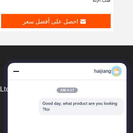
صب الإله
احصل على أفضل سعر
haijiang
Ltd
4:17 AM
Good day, what product are you looking 
المنتجات
for?
توفير الطاقة حقن صب الآلة
الباكليت حقن صب الآلة