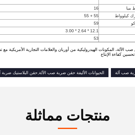
16
ك كيلوواط
55 + 55
كو
59
12.1 * 2.64 * 3.00
53
 صب الآلة، المكونات الهيدروليكية من أوربان والعلامات التجارية الأمريكية م
سين كفاءة الإنتاج
بة صب آلة
الحيوانات الأليفة حقن ضربة صب الآلة,حقن البلاستيك ضربة 
منتجات مماثلة