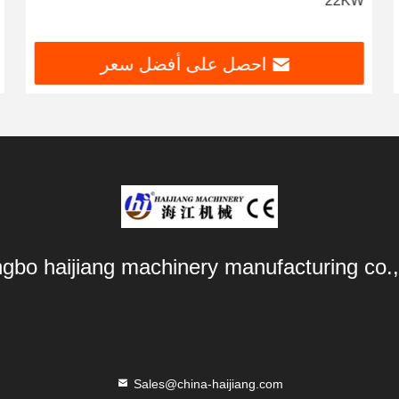
22KW
احصل على أفضل سعر
ngbo haijiang machinery manufacturing co.,
Sales@china-haijiang.com