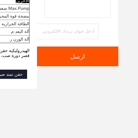
الآخرين
Max.Pump ضغط مبا
مضخة قوة المحر
الطاقة الحرارية 
آلة البعد م
آلة الوزن ر
الهيدروليكية حقن
ارسل
قصر دورة صب، تح
حقن تمتد ضر