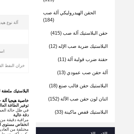
الحقن الهيدروليكي آلة صب
(184)
آلة نوع هيد
حقن البلاستيك آلة صب
(415)
البلاستيك ضربة صب الإله
(12)
است
حقنة ضرب قولبة آلة
(11)
خزان النفط الق
آلة حقن صب عمودي
(13)
البلاستيك حقن قالب صنع
(18)
البلاستيك ملعقة لنجكتيون ضربة حق
اثنان لون حقن صب الآلة
(152)
خاصية هيجيا آلة 
توفير الطاقة العال
في ظل حالة العمل المثالية، استهلاك الطاقة أق
البلاستيك قفص ماكينة
(33)
دقة عالية
مراقبة دقيقة من ا
انخفاض مستوى ا
مختلفة من العادي