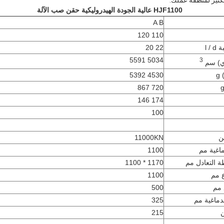
بكثير لمنطقة عملك.
HJF1100 عالية الجودة
الهيدروليكية حقن صب الآلة
A B
110 120
22 20
5034 5591
3
ي) سم
g
4530 5392
720 867
174 146
100
ن
11000KN
ماغية مم
1100
ة التعادل مم
1170 * 1100
1100
500
دماغية مم
325
ن
215