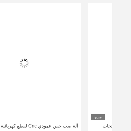
ديو
فيديو
آلة صب حقن عمودي Cnc لقطع كهربائية 7.5KW قوة