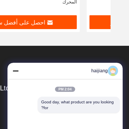
المحرك
احصل على أفضل سعر
haijiang
Ltd
2:04 PM
Good day, what product are you looking 
المنتجات
for?
توفير الطاقة حقن صب الآلة
الباكليت حقن صب الآلة