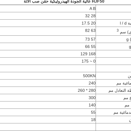
HJF50 عالية الجودة
الهيدروليكية حقن صب الآلة
A B
28 32
20 17.5
63 82
3
ي) سم
g
57 73
55 66
168 129
0 ~ 175
ن
500KN
ماغية مم
240
ة التعادل مم
280 * 260
300
140
دماغية مم
55
ن
18