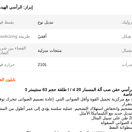
إبراز:
الرأسي الهيد
روليك:
تبديل نوع
يقمط قو
هيكل:
أفقيّ
طريقة plasticizing:
الفضاء بين شر
عمال:
منتجات منزلية
التعاد
درات:
210L
حرارة قو
نايلون العلا
 صب آلة المسمار l / d 20 طلقة حجم 63 سنتيمتر 3
خاصة
بتة مع مركزية تحميل القوة وأقل الصوانى الثني. إعادة تصميم الصوانى تتحرك توفي
تقرار.
الصوانى المنقولة
طوانة النفط