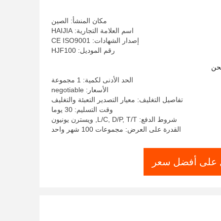
مكان المنشأ: الصين
اسم العلامة التجارية: HAIJIA
إصدار الشهادات: CE ISO9001
رقم الموديل: HJF100
حن
الحد الأدنى لكمية: 1 مجموعة
الأسعار: negotiable
تفاصيل التغليف: معيار التصدير التعبئة والتغليف
وقت التسليم: 30 يوما
شروط الدفع: L/C, D/P, T/T, ويسترن يونيون
القدرة على العرض: مجموعات 100 شهر واحد
على أفضل سعر