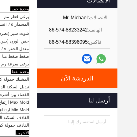
الاتصالات
وحدة حقن
برغي قطر مم
الاتصالات:
Mr. Michael
المسمار l / d نسبة l / d
الهاتف:
86-574-88233242
شوت سيز (نظر
حقن الوزن (بس) 
فاكس:
86-574-88396095
معدل الحقن g / s
ضغط ضغط مبا
برغي سرعة رم
وحدة لقط
الدردشة الآن
المشبك حمولة ك
تبديل السكتة الد
الفضاء بين أشرط
أرسل لنا
Max.Mold ارتفاع مم
Min.Mold ارتفاع مم
القاذف السكتة ال
القاذف حمولة ك
الآخرين