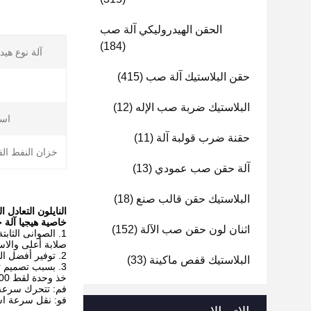
الحقن الهيدروليكي آلة صب
(184)
آلة نوع هيد
حقن البلاستيك آلة صب
(415)
البلاستيك ضربة صب الإله
(12)
است
حقنة ضرب قولبة آلة
(11)
خزان النفط الق
آلة حقن صب عمودي
(13)
البلاستيك حقن قالب صنع
(18)
النايلون التعادل الرأسي حقن
خاصية هيجيا آلة 
اثنان لون حقن صب الآلة
(152)
1. الصوانى الثا
صلابة أعلى والاس
2. توفير أفضل التشحيم وانخفاض استهلاك التشحيم. عملية سلسة يؤدي إلى عمر أطول من المشبك. أقل صيانة المطلوبة.
البلاستيك قفص ماكينة
(33)
3. بسبب تصميم تبديل جديد مع الكينماتيكا الأمثل.
خذ وحدة لقط 200 طن على سبيل المثال
فم: تتحرك سرعة 
فو: نقل سرعة اس