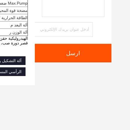
Max.Pump ضغط مبا
مضخة قوة المحر
الطاقة الحرارية 
آلة البعد م
آلة الوزن ر
الهيدروليكية حقن
قصر دورة صب، تح
ارسل
آلة التشكيل و
الرأسي المسم