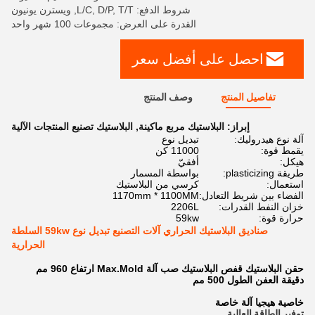
شروط الدفع: L/C, D/P, T/T, ويسترن يونيون
القدرة على العرض: مجموعات 100 شهر واحد
احصل على أفضل سعر
تفاصيل المنتج
وصف المنتج
إبراز:
البلاستيك مربع ماكينة
,
البلاستيك تصنيع المنتجات الآلية
آلة نوع هيدروليك:
تبديل نوع
يقمط قوة:
11000 كن
هيكل:
أفقيّ
طريقة plasticizing:
بواسطة المسمار
استعمال:
كرسي من البلاستيك
الفضاء بين شريط التعادل:
1170mm * 1100MM
خزان النفط القدرات:
2206L
حرارة قوة:
59kw
صناديق البلاستيك الحراري آلات التصنيع تبديل نوع 59kw السلطة
الحرارية
حقن البلاستيك قفص البلاستيك صب آلة Max.Mold ارتفاع 960 مم
دقيقة العفن الطول 500 مم
خاصية هيجيا آلة خاصة
توفير الطاقة العالية