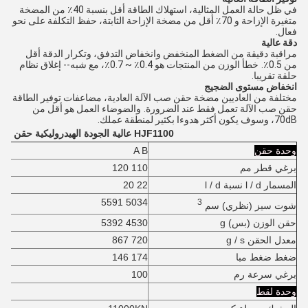
في ظل حالة العمل المثالية، استهلاك الطاقة أقل بنسبة 40٪ من المضخة
متغيرة الإزاحة و 70٪ أقل من مضخة الإزاحة الثابتة، حفظ التكلفة على نحو
فعال.
دقة عالية
مراقبة دقيقة من الضغط المنخفض وانخفاض التدفق، وتكرار الدقة أقل
من 0.5٪.
خطأ الوزن من المنتجات هو 0.4٪ ~ 0.7٪، مع شبه-- إغلاق نظام
حلقة تقريبا.
انخفاض مستوى الضجيج
مختلفة من العاديين مضخة حقن صب الآلة العادية، مضاعفات توفير الطاقة
حقن صب الآلة تعمل فقط عند الضرورة.
والضوضاء العمل هو أقل من
70dB، وسوف يكون أكثر هدوءا بكثير لمنطقة عملك.
HJF1100 عالية الجودة
الهيدروليكية حقن صب
وحدة حقن
A B
برغي قطر مم
110 120
المسمار l / d نسبة l / d
22 20
5034 5591
3
شوت سيز (نظري) سم
حقن الوزن (بس) g
4530 5392
معدل الحقن g / s
720 867
ضغط ضغط مبا
174 146
برغي سرعة رم
100
وحدة لقط