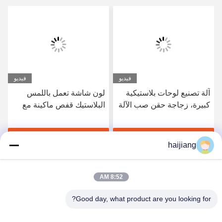
فيديو
فيديو
آلة تصنيع لوحات بلاستيكية
لون شاشة تعمل باللمس
كبيرة، زجاجة حقن صب الآلة
البلاستيك قفص ماكينة مع
موثوق عقد الضغط
احصل على أفضل سعر
احصل على أفضل سعر
haijiang
8:52 AM
Good day, what product are you looking for?
Ningbo haijiang machinery manufacturing