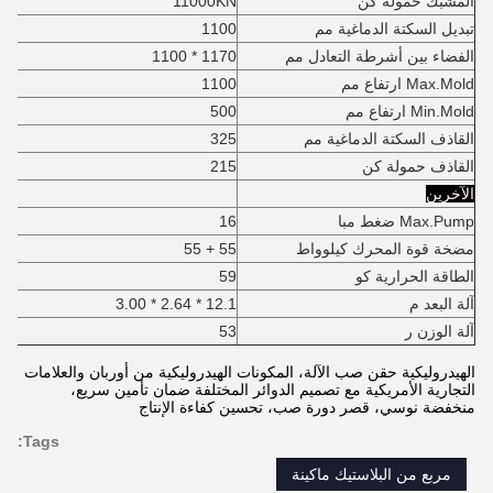
المشبك حمولة كن
11000KN
تبديل السكتة الدماغية مم
1100
الفضاء بين أشرطة التعادل مم
1170 * 1100
Max.Mold ارتفاع مم
1100
Min.Mold ارتفاع مم
500
القاذف السكتة الدماغية مم
325
القاذف حمولة كن
215
الآخرين
Max.Pump ضغط مبا
16
مضخة قوة المحرك كيلوواط
55 + 55
الطاقة الحرارية كو
59
آلة البعد م
12.1 * 2.64 * 3.00
آلة الوزن ر
53
الهيدروليكية حقن صب الآلة، المكونات الهيدروليكية من أوربان والعلامات
التجارية الأمريكية مع تصميم الدوائر المختلفة ضمان تأمين سريع،
منخفضة نوسي، قصر دورة صب، تحسين كفاءة الإنتاج
Tags:
مربع من البلاستيك ماكينة