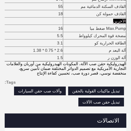
القاذف السكتة الدماغية مم
55
القاذف حمولة كن
18
الآخرين
Max.Pump ضغط مبا
16
مضخة قوة المحرك كيلوواط
5.5
الطاقة الحرارية كو
3.1
آلة البعد م
2.6 * 0.75 * 1.38
آلة الوزن ر
1.5
الهيدروليكية حقن صب الآلة، المكونات الهيدروليكية من أوربان والعلامات
التجارية الأمريكية مع تصميم الدوائر المختلفة ضمان تأمين سريع،
منخفضة نوسي، قصر دورة صب، تحسين كفاءة الإنتاج
Tags:
تبديل ماكينات القولبة بالحقن
وآلات صب حقن السيارات
تبديل حقن صب الآلات
الاتصالات