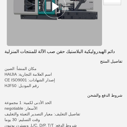
دائم الهيدروليكية البلاستيك حقن صب الآلة للمنتجات المنزلية
تفاصيل المنتج
مكان المنشأ: الصين
اسم العلامة التجارية: HAIJIA
إصدار الشهادات: CE ISO9001
رقم الموديل: HJF50
شروط الدفع والشحن
الحد الأدنى لكمية: 1 مجموعة
الأسعار: negotiable
تفاصيل التغليف: معيار التصدير التعبئة والتغليف
وقت التسليم: 30 يوما
شروط الدفع: L/C, D/P, T/T, ويسترن يونيون