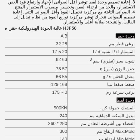
3. إعادة تصميم وحدة لقط توفير أقل الصوانى الإجهاد وارتفاع قوة العفن
الاستقرار، والحد من ارتداء العفن وتحسين مصبوب الاستقرار المنتج.
4. الصوانى الثابتة مع مركزية تحميل القوة وأقل الصوانى الثني. إعادة
تصميم الصوانى تتحرك توفير مركزية توزيع القوة من نظام تبديل إلى
القالب. والنتيجة: صلابة أعلى والاستقرار.
HJF50 عالية الجودة
الهيدروليكية حقن صب ا
وحدة حقن
A B
برغي قطر مم
28 32
المسمار l / d نسبة l / d
20 17.5
63 82
3
شوت سيز (نظري) سم
حقن الوزن (بس) g
57 73
معدل الحقن g / s
55 66
ضغط ضغط مبا
168 129
برغي سرعة رم
0 ~ 175
وحدة لقط
المشبك حمولة كن
500KN
تبديل السكتة الدماغية مم
240
الفضاء بين أشرطة التعادل مم
280 * 260
Max.Mold ارتفاع مم
300
Min.Mold ارتفاع مم
140