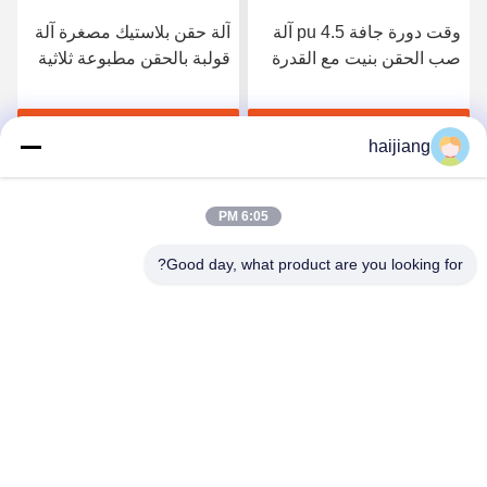
وقت دورة جافة 4.5 pu آلة
آلة حقن بلاستيك مصغرة آلة
صب الحقن بنيت مع القدرة
قولبة بالحقن مطبوعة ثلاثية
على توفير طاقة أكثر بكثير
الأبعاد تتميز بمصدر طاقة
ضمان تشغيل الطاقة
380 فولت 50 هرتز أو
احصل على أفضل سعر
احصل على أفضل سعر
مخصص مصممة لإنتاج
haijiang
البلاستيك
6:05 PM
Good day, what product are you looking for?
Ningbo haijiang machinery manufacturing
co.,Ltd
Sales@china-haijiang.com
86-574-88233242
بجانب الطريق باوزان، ينزو منطقة، نينغبو (تونغ المنطقة
الصناعية) الصين