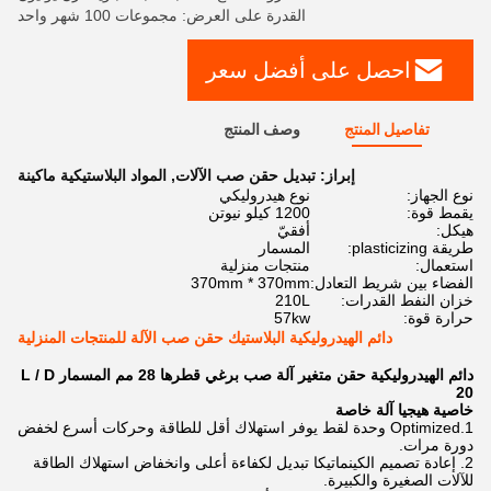
القدرة على العرض: مجموعات 100 شهر واحد
احصل على أفضل سعر
تفاصيل المنتج
وصف المنتج
إبراز:
تبديل حقن صب الآلات
,
المواد البلاستيكية ماكينة
نوع الجهاز:
نوع هيدروليكي
يقمط قوة:
1200 كيلو نيوتن
هيكل:
أفقيّ
طريقة plasticizing:
المسمار
استعمال:
منتجات منزلية
الفضاء بين شريط التعادل:
370mm * 370mm
خزان النفط القدرات:
210L
حرارة قوة:
57kw
دائم الهيدروليكية البلاستيك حقن صب الآلة للمنتجات المنزلية
دائم الهيدروليكية حقن متغير آلة صب برغي قطرها 28 مم المسمار L / D
20
خاصية هيجيا آلة خاصة
1.Optimized وحدة لقط يوفر استهلاك أقل للطاقة وحركات أسرع لخفض
دورة مرات.
2. إعادة تصميم الكينماتيكا تبديل لكفاءة أعلى وانخفاض استهلاك الطاقة
للآلات الصغيرة والكبيرة.