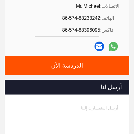
الاتصالات:
Mr. Michael
الهاتف:
86-574-88233242
فاكس:
86-574-88396095
الدردشة الآن
أرسل لنا