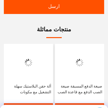
ارسل
منتجات مماثلة
صيغة الدفع المسبقة صيغة
آلة حقن البلاستيك سهلة
الصب الدفع مع قاعدة الصب
التشغيل مع مكونات
HASCO LKM محسّنة
Techmation Schneider
لكفاءة إنتاج قطع البلاستيك
Vickers وقاعدة قوالب