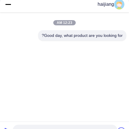
احصل على أفضل سعر
احصل على أفضل سعر
HASCO LKM توفر الإنتاج
haijiang
12:23 AM
Good day, what product are you looking for?
Ningbo haijiang machinery manufacturing
co.,Ltd
Sales@china-haijiang.com
86-574-88233242
بجانب الطريق باوزان، ينزو منطقة، نينغبو (تونغ المنطقة
الصناعية) الصين
الصين جودة جيدة توفير الطاقة حقن صب الآلة المورد. حقوق الطبع
والنشر © 2017-2026 Ningbo haijiang machinery