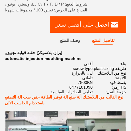
شروط الدفع: L / C، T / T، D / P، ويسترن يونيون
القدرة على العرض: تعيين 100 / مجموعات شهريا
احصل على أفضل سعر
تفاصيل المنتج
وصف المنتج
إبراز:
بلاستيكيّ حقنة قولبة تجهيز,
,
automatic injection moulding machine
بناء:
أفقي
طريقة plasticizing:
screw type
نوع من البلاستيك:
لدن بالحرارة
الأتمتة:
تلقائي
يقمط قوة:
7800KN
HS رمز:
8477101090
حزمة النقل:
تغليف الصادرات القياسية
نوع القالب من البلاستيك آلة صنع آلة توفير الطاقة حقن صب آلة التصنيع
باستخدام الحاسب الآلي