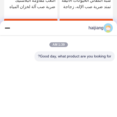
شبه التلقائي الحيوانات الأليفة
التعب مقاومة البلاستيك
تمتد ضربة صب الإله، زجاجة
ضربة صب آلة لخزان المياه
المياه البلاستيكية ماكينة
صلابة عالية
احصل على أفضل سعر
احصل على أفضل سعر
haijiang
1:39 AM
Good day, what product are you looking for?
Ningbo haijiang machinery manufacturing
co.,Ltd
Sales@china-haijiang.com
86-574-88233242
بجانب الطريق باوزان، ينزو منطقة، نينغبو (تونغ المنطقة
الصناعية) الصين