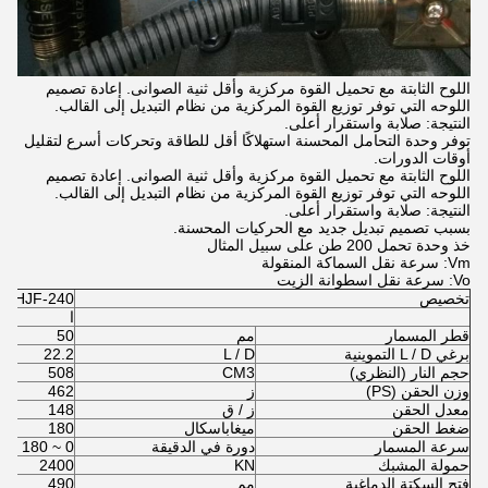
اللوح الثابتة مع تحميل القوة مركزية وأقل ثنية الصوانى. إعادة تصميم
اللوحه التي توفر توزيع القوة المركزية من نظام التبديل إلى القالب.
النتيجة: صلابة واستقرار أعلى.
توفر وحدة التحامل المحسنة استهلاكًا أقل للطاقة وتحركات أسرع لتقليل
أوقات الدورات.
اللوح الثابتة مع تحميل القوة مركزية وأقل ثنية الصوانى. إعادة تصميم
اللوحه التي توفر توزيع القوة المركزية من نظام التبديل إلى القالب.
النتيجة: صلابة واستقرار أعلى.
بسبب تصميم تبديل جديد مع الحركيات المحسنة.
خذ وحدة تحمل 200 طن على سبيل المثال
Vm: سرعة نقل السماكة المنقولة
Vo: سرعة نقل اسطوانة الزيت
تخصيص
HJF-240
ا
قطر المسمار
مم
50
برغي L / D التموينية
L / D
22.2
حجم النار (النظري)
CM3
508
وزن الحقن (PS)
ز
462
معدل الحقن
ز / ق
148
ضغط الحقن
ميغاباسكال
180
سرعة المسمار
دورة في الدقيقة
0 ~ 180
حمولة المشبك
KN
2400
فتح السكتة الدماغية
مم
490