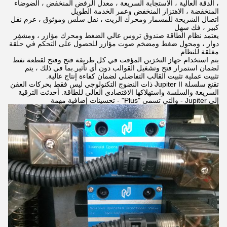
، الدقة العالية ، الاستجابة السريعة ، معدل الرفض المنخفض ، الضوضاء
المنخفضة ، الاهتزاز المنخفض وعمر الخدمة الطويل
اتصال الشريحة للمسمار ومحرك الزيت ، نقل سلس وموثوق ، عزم نقل
كبير ، فك سهل
يعتمد نظام الطاقة صندوق تروس عالي الضغط ومحرك مؤازر ، ومشفِر
دوار ، ومحول ضغط ومضخم صوت مؤازر للحصول على التحكم في حلقة
مغلقة للنظام
يتم استخدام جهاز التخزين المؤقت في كل طريقة فتح وفتح لقطعة نفط
لضمان استمرار فتح وتشغيل القوالب دون أي تأثير.بما في ذلك ، يتم
تثبيت عملية تثبيت القالب التفاضلي لضمان كفاءة إنتاج عالية.
تقنع سلسلة Jupiter II ذات النضوج التكنولوجي ليس فقط بحركات العفن
السريعة والسلسة واستهلاكها الاقتصادي العالي للطاقة. أحدثت الترقية
إلى Jupiter - والتي تسمى "Plus" - تحسينات إضافية مهمة