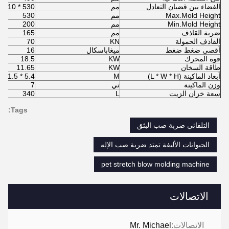
الفضاء بين قضبان التعادل
مم
530 * 510
Max.Mold Height
مم
530
Min.Mold Height
مم
200
ضربة القاذف
مم
165
القاذف الحمولة
KN
70
أقصى ضغط ضغط
ميغاباسكال
16
قوة المحرك
KW
18.5
طاقة السخان
KW
11.65
أبعاد الماكينة (L * W * H)
M
5.4 * 1.5 * 2
وزن الماكينة
تي
7
سعة خزان الزيت
L
340
Tags:
التلقائي ضربة صب البثق
الحيوانات الأليفة تمتد ضربة صب الإله
pet stretch blow molding machine
الاتصالات
الاتصالات:
Mr. Michael