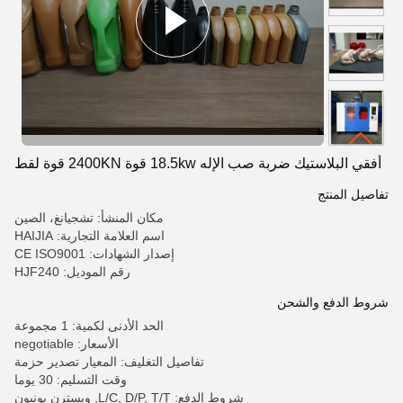
أفقي البلاستيك ضربة صب الإله 18.5kw قوة 2400KN قوة لقط
تفاصيل المنتج
مكان المنشأ: تشجيانغ، الصين
اسم العلامة التجارية: HAIJIA
إصدار الشهادات: CE ISO9001
رقم الموديل: HJF240
شروط الدفع والشحن
الحد الأدنى لكمية: 1 مجموعة
الأسعار: negotiable
تفاصيل التغليف: المعيار تصدير حزمة
وقت التسليم: 30 يوما
شروط الدفع: L/C, D/P, T/T, ويسترن يونيون