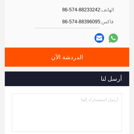
الهاتف:
86-574-88233242
فاكس:
86-574-88396095
الدردشة الآن
أرسل لنا