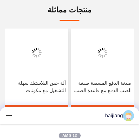
منتجات مماثلة
صيغة الدفع المسبقة صيغة
آلة حقن البلاستيك سهلة
الصب الدفع مع قاعدة الصب
التشغيل مع مكونات
HASCO LKM محسّنة
Techmation Schneider
لكفاءة إنتاج قطع البلاستيك
Vickers وقاعدة قوالب
احصل على أفضل سعر
احصل على أفضل سعر
HASCO LKM توفر الإنتاج
haijiang
8:13 AM