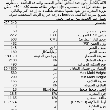
الآلة بالكامل بدون فقد للخانق العالي الضغط والطاقة الفائضة. بالمقارنة
مع مضخة الإزاحة المستمرة ، فإن t توفر الطاقة بنسبة 30٪ ~ 60٪. يمكن
تزويد المحرك ذو القوة نفسها بمضخة نفطية ذات إزاحة أكبر وبالتالي
تسريع سرعة الماكينة. besides ، درجة حرارة الزيت المنخفضة سوف
تطيل عمر الخدمة من عناصر الختم.
تخصيص
HJF-240
ا
قطر المسمار
مم
50
برغي L / D التموينية
L / D
22.2
حجم النار (النظري)
CM3
508
وزن الحقن (PS)
ز
462
معدل الحقن
ز / ق
148
ضغط الحقن
ميغاباسكال
180
سرعة المسمار
دورة في الدقيقة
0 ~ 180
حمولة المشبك
KN
2400
فتح السكتة الدماغية
مم
490
الفضاء بين قضبان التعادل
مم
530 * 510
Max.Mold Height
مم
530
Min.Mold Height
مم
200
ضربة القاذف
مم
165
القاذف الحمولة
KN
70
أقصى ضغط ضغط
ميغاباسكال
16
قوة المحرك
KW
18.5
طاقة السخان
KW
11.65
أبعاد الماكينة (L * W * H)
M
5.4 * 1.5 * 2
وزن الماكينة
تي
7