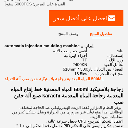
القدرة على العرض: 5000PCS سنوياً
احصل على أفضل سعر
تفاصيل المنتج
وصف المنتج
إبراز:
,
,
automatic injection moulding machine
بناء:
أفقي حقن صب الإله
إستعمال::
أجزاء كهربائية
وزن الإله::
7T
تحامل القوة::
2400KN
الفضاء بين التعادل بار:
530 * 510mm
ضخ قوة المحرك:
18.5kw
500ML المياه المعدنية زجاجة بلاستيكية حقن صب آلة الثقيلة
زجاجة بلاستيكية 500ml المياه المعدنية خط إنتاج المياه
المعدنية زجاجة المياه المعدنية karachi صنع آلة حقن
صب
.
يوفر النظام المؤازر فقط الزيت الهيدروليكي عند الحاجة لمختلف
الوظائف.
هذا يمنع توليد غير ضروري من الحرارة ويقلل بشكل كبير من
متطلبات تبريد الزيت.
اعتماد التحكم المزدوج CPU يجعل سرعة عالية.
تعتمد بشكل رئيسي على التحكم PID ، تصل دقة التحكم إلى ± 1 °.