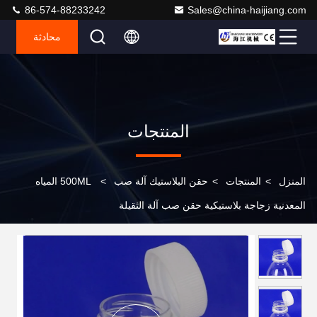
86-574-88233242
Sales@china-haijiang.com
محادثة
المنتجات
المنزل
>
المنتجات
>
حقن البلاستيك آلة صب
>
500ML المياه
المعدنية زجاجة بلاستيكية حقن صب آلة الثقيلة