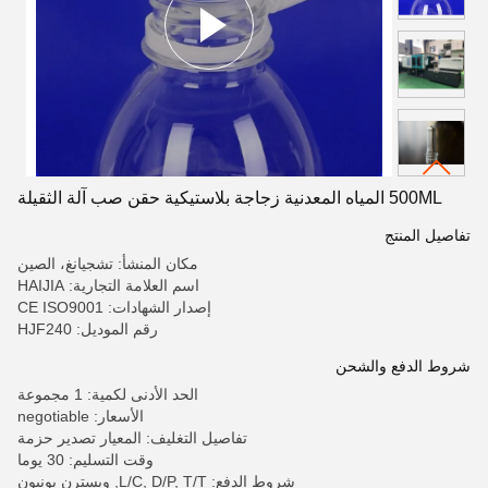
500ML المياه المعدنية زجاجة بلاستيكية حقن صب آلة الثقيلة
تفاصيل المنتج
مكان المنشأ: تشجيانغ، الصين
اسم العلامة التجارية: HAIJIA
إصدار الشهادات: CE ISO9001
رقم الموديل: HJF240
شروط الدفع والشحن
الحد الأدنى لكمية: 1 مجموعة
الأسعار: negotiable
تفاصيل التغليف: المعيار تصدير حزمة
وقت التسليم: 30 يوما
شروط الدفع: L/C, D/P, T/T, ويسترن يونيون