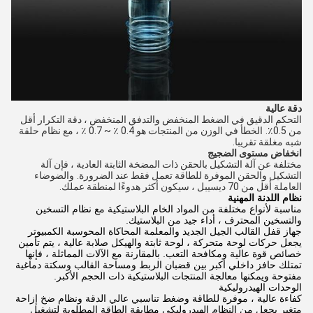
دقة عالية
التحكم الدقيق في الضغط المنخفض والتدفق المنخفض ، دقة التكرار أقل
من 0.5٪.
الخطأ في الوزن من المنتجات هو 0.4 ٪ ~ 0.7 ٪ ، مع نظام حلقة
شبه مغلقة تقريبا.
انخفاض مستوى الضجيج
مختلفة عن آلة التشكيل بالحقن ذات المضخة الثابتة العادية ، فإن آلة
التشكيل والحقن الموفرة للطاقة تعمل فقط عند الضرورة.
والضوضاء
العاملة أقل من 70 ديسيبل ، سيكون أكثر هدوءًا لمنطقة عملك.
نظام اللدنة المهنية
مناسبة لأنواع مختلفة من المواد الخام البلاستيكية مع نظام التسخين
والتسخين المحترف ، أداء جيد من البلاستيك.
جهاز قفل القالب الجيل الجديد والمعلمة المحاكاة المحوسبة الكمبيوتر
يجعل حركات لوحة متحركة ، لوحة ثابتة والهيكل صلابة عالية ، يتم تأمين
خصائص قوة عالية ومكافحة التعب. بالمقارنة مع الآلات المماثلة ، فإنها
تمتلك حافز داخلي أكبر بين قضبان الربط ومساحة القالب وسكتة دماغية
مفتوحة ويمكنها معالجة المنتجات البلاستيكية ذات الحجم الأكبر.
الوحدات الهيدروليكية
كفاءة عالية ، موفرة للطاقة وضغط تناسبي عالي الدقة ونظام ضخ إزاحة
متغير يجعل من النظام الهيدروليكي مطابقة الطاقة المطلوبة لتشغيل