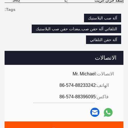
سعة خزان الزيت
L
340
Tags:
آلة صب البلاستيك
التلقائي آلة حقن صب,معدات حقن صب البلاستيك
آلة حقن التلقائي
الاتصالات
الاتصالات:
Mr. Michael
الهاتف:
86-574-88233242
فاكس:
86-574-88396095