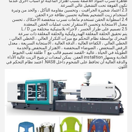
ظاهرة تسرب المواد اللاصقة بسبب اهتزاز الماكينة أو أسباب أخرى عندما
تكون الفوهة تحت التشغيل عالي السرعة.
2.3 اعتماد شجيرة الجرافيت ، وتحسين مقاومة التآكل ، والحد من وتيرة
استخدام زيت التشحيم بفعالية تحسين نظافة جزء الحقن.
2.4 اسطوانة الحقن تستخدم مانعات تسرب منخفضة الاحتكاك ، تحسن
معدل الاستجابة وتحسن الاستقرار تحت عمليات الحقن المعقدة.
2.5 تصميم على طراز الجسر ، لأجزاء بلاستيكية مختلفة من L / D.
يتم تحقيق الحلقة المغلقة الهيدروليكية والحلقة المغلقة ذات سرعة
المحرك بواسطة نظام التحكم مع ميزات التكرار العالي ، الخطي العالي ،
الخطي العالي ، الكفاءة العالية ، الدقة العالية ، الاستجابة السريعة ، معدل
الرفض المنخفض ، الضوضاء المنخفضة ، الاهتزاز المنخفض والخدمة
الطويلة في الحياة ، عالية -القصد تصميم قالب مع T طلقة ثقب الخيوط
العادية ويسهل installtion العفن.
يمكن لمعدات ترشيح الزيت عالية الأداء
والدقة العالية أن تحافظ على الشحوم داخل NAS8.
اعتمد نظام التحكم في
اللون.