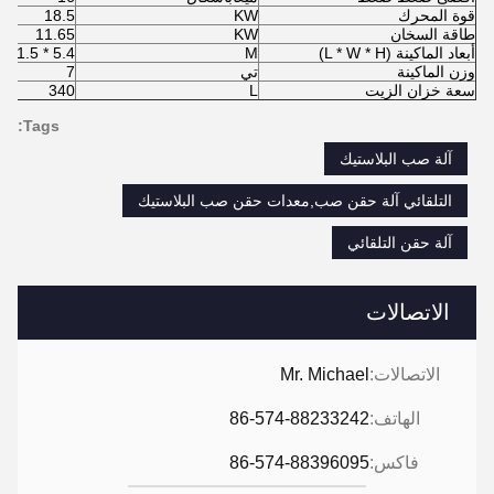
قوة المحرك
KW
18.5
طاقة السخان
KW
11.65
أبعاد الماكينة (L * W * H)
M
5.4 * 1.5 * 2
وزن الماكينة
تي
7
سعة خزان الزيت
L
340
Tags:
آلة صب البلاستيك
التلقائي آلة حقن صب,معدات حقن صب البلاستيك
آلة حقن التلقائي
الاتصالات
الاتصالات:
Mr. Michael
الهاتف:
86-574-88233242
فاكس:
86-574-88396095