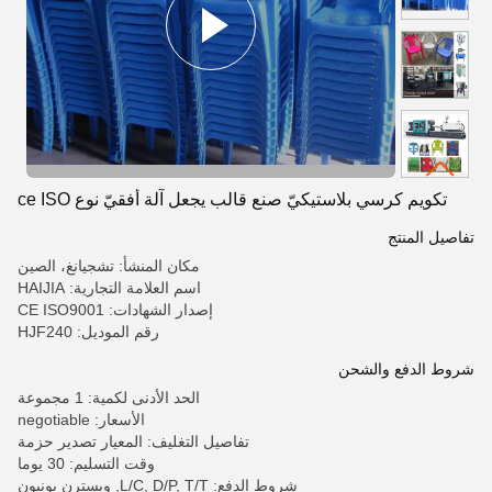
تكويم كرسي بلاستيكيّ صنع قالب يجعل آلة أفقيّ نوع ce ISO
تفاصيل المنتج
مكان المنشأ: تشجيانغ، الصين
اسم العلامة التجارية: HAIJIA
إصدار الشهادات: CE ISO9001
رقم الموديل: HJF240
شروط الدفع والشحن
الحد الأدنى لكمية: 1 مجموعة
الأسعار: negotiable
تفاصيل التغليف: المعيار تصدير حزمة
وقت التسليم: 30 يوما
شروط الدفع: L/C, D/P, T/T, ويسترن يونيون