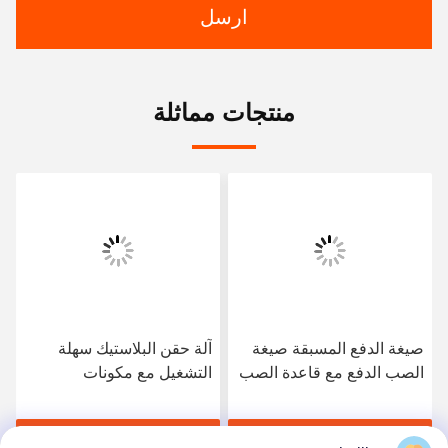
ارسل
منتجات مماثلة
صيغة الدفع المسبقة صيغة
آلة حقن البلاستيك سهلة
الصب الدفع مع قاعدة الصب
التشغيل مع مكونات
HASCO LKM محسّنة
Techmation Schneider
لكفاءة إنتاج قطع البلاستيك
Vickers وقاعدة قوالب
احصل على أفضل سعر
احصل على أفضل سعر
HASCO LKM توفر الإنتاج