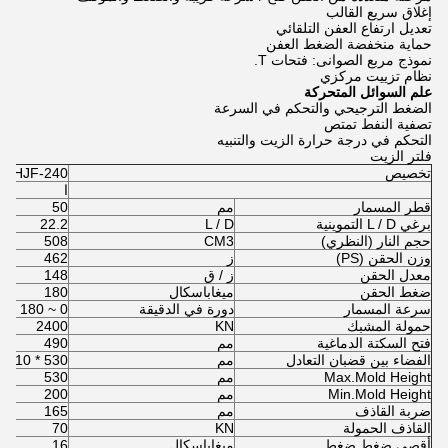
إغلاق سريع القالب
تعديل ارتفاع العفن التلقائي
حماية منخفضة الضغط العفن
نموذج مربع الصوانى: فتحات T.
نظام تزييت مركزي
علم السوائل المتحركة
الضغط الترجيحي والتحكم في السرعة
تصفية النفط تمتص
التحكم في درجة حرارة الزيت والتنبيه
فلتر الزيت
تخصيص
HJF-240
ا
قطر المسمار
مم
50
برغي L / D التموينية
L / D
22.2
حجم النار (النظري)
CM3
508
وزن الحقن (PS)
ز
462
معدل الحقن
ز / ق
148
ضغط الحقن
ميغاباسكال
180
سرعة المسمار
دورة في الدقيقة
0 ~ 180
حمولة المشبك
KN
2400
فتح السكتة الدماغية
مم
490
الفضاء بين قضبان التعادل
مم
530 * 510
Max.Mold Height
مم
530
Min.Mold Height
مم
200
ضربة القاذف
مم
165
القاذف الحمولة
KN
70
أقصى ضغط ضغط
ميغاباسكال
16