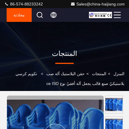
86-574-88233242
Sales@china-haijiang.com
محادثة
المنتجات
المنزل
>
المنتجات
>
حقن البلاستيك آلة صب
>
تكويم كرسي
بلاستيكيّ صنع قالب يجعل آلة أفقيّ نوع ce ISO