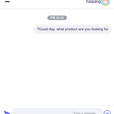
haijiang
10:15 PM
Good day, what product are you looking for?
Ningbo haijiang machinery manufacturing
co.,Ltd
Sales@china-haijiang.com
86-574-88233242
بجانب الطريق باوزان، ينزو منطقة، نينغبو (تونغ المنطقة
الصناعية) الصين
الصين جودة جيدة توفير الطاقة حقن صب الآلة المورد. حقوق الطبع
والنشر © 2017-2026 Ningbo haijiang machinery