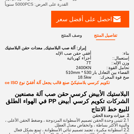
القدرة على العرض: 5000PCS سنوياً
احصل على أفضل سعر
تفاصيل المنتج
وصف المنتج
إبراز:
آلة صب البلاستيك
,
معدات حقن البلاستيك
بناء:
أفقي حقن صب الإله
إستعمال::
أجزاء كهربائية
وزن الإله::
7T
تحامل القوة::
2400KN
الفضاء بين التعادل بار:
530 * 510mm
ضخ قوة المحرك:
18.5kw
تكويم كرسي بلاستيكيّ صنع قالب يجعل آلة أفقيّ نوع ce ISO
البلاستيك الأبيض كرسي حقن صب آلة مصنعين
الشركات تكويم كرسي أبيض PP في الهواء الطلق
للبيع خط الانتاج
2. ميزات وحدة الحقن
2.1 تتبنى وحدة الحقن تصميم الأسطوانة المزدوجة ، وضغط الحقن الأعلى ،
والبنية الأكثر بساطة ، وانخفاض معدل العطل.
2.2 أسطوانة مكبرة ، تعتمد تصميم ثنائي الأسطوانة ، تمنع بشكل فعال