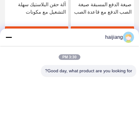
صيغة الدفع المسبقة صيغة
آلة حقن البلاستيك سهلة
الصب الدفع مع قاعدة الصب
التشغيل مع مكونات
HASCO LKM محسّنة
Techmation Schneider
لكفاءة إنتاج قطع البلاستيك
Vickers وقاعدة قوالب
احصل على أفضل سعر
احصل على أفضل سعر
HASCO LKM توفر الإنتاج
haijiang
3:30 PM
Good day, what product are you looking for?
Ningbo haijiang machinery manufacturing
co.,Ltd
Sales@china-haijiang.com
86-574-88233242
بجانب الطريق باوزان، ينزو منطقة، نينغبو (تونغ المنطقة
الصناعية) الصين