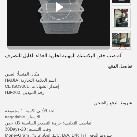
آلة صب حقن البلاستيك المهنية لحاوية الغذاء القابل للتصرف
تفاصيل المنتج
مكان المنشأ: الصين
اسم العلامة التجارية: HAIJIA
إصدار الشهادات: CE ISO9001
رقم الموديل: HJF200
شروط الدفع والشحن
الحد الأدنى لكمية: 1 مجموعة
الأسعار: negotiable
تفاصيل التغليف: حزمة التصدير القياسية لآلة حقن
وقت التسليم: 20-30Days
شروط الدفع: L/C, D/A, D/P, T/T, إتحاد غربيّ, MoneyGram