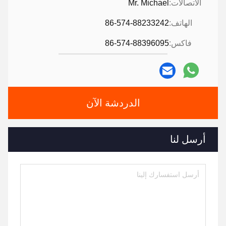
الاتصالات:
Mr. Michael
الهاتف:
86-574-88233242
فاكس:
86-574-88396095
الدردشة الآن
أرسل لنا