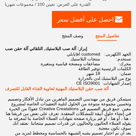
القدرة على العرض: تعيين 100 / مجموعات شهريا
احصل على أفضل سعر
تفاصيل المنتج
وصف المنتج
إبراز:
آلة صب البلاستيك
,
التلقائي آلة حقن صب
الجهد االكهربى:
customed افايابلي
تستخدم:
منتجات البلاستيك
محرك:
مضاعفات ومضخة قياسية ومتغيرة
الكلمات الرئيسية:
توفير الطاقة
ضمان:
18 شهر
نوع من البلاستيك:
لدن بالحرارة
إصدار الشهادات:
CE ISO9001
آلة صب حقن البلاستيك المهنية لحاوية الغذاء القابل للتصرف
سيتمكن فريق من مهندسي التصميم الماهرين من تبادل الأفكار وتصميم
وتحسين مجموعة متنوعة من الحلول لتلبية التعقيدات الخاصة لمشروع
معين. جمع فريق التصميم في Creative Creatations عقودًا من الخبرة
في إنشاء حلول أنيقة للمشكلات المعقدة. تعرف على بعض من فريقنا هنا
، هنا ، أو هنا ، أو قم بزيارة صفحة شهادات العملاء الخاصة بنا لمعرفة ما
يقوله العملاء الحاليون والحاليون عن قدرات تصميم منتجاتنا. نعتقد أنك
سوف تكون معجبة.
بعد أن تم اختبار تصميم يشبه الشبيهة بالحساسية ومخطط لمزيد من