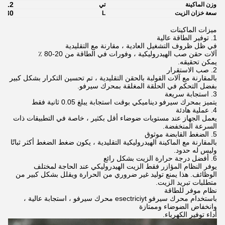
4.2
وزن الماكينة
تي
230
سعة خزان الزيت
L
ميزات الماكينات
1. توفير الطاقة عالية
في ظل ظروف التشغيل العادية ، مقارنة مع التقليدية
آلات حقن صب الهيدروليكية ، وفورات في الطاقة من 20-80 ٪
يمكن تحقيقه.
2. صب الاستقرار
بالمقارنة مع آلات القولبة بالحقن التقليدية ، تم تحسين التكرار بشكل كبير
بفضل التحكم في الحلقة المغلقة بمحرك سيرفو.
3. استجابة سريعة
يتميز بمحرك سيرفو ديناميكي بوقت استجابة يبلغ 0.05 ثانية فقط
4. عملية هادئة
يعمل الجهاز عند مستويات ضوضاء أقل بكثير ، خاصة في التطبيقات ذات
السرعة المنخفضة.
5. الضغط القابضة موثوق
بالمقارنة مع الماكينة الهيدروليكية التقليدية ، يكون ضغط الضغط أكثر ثباتًا
وليس له حدود.
6. أفضل درجة حرارة الزيت بشكل رائع
يوفر النظام المؤازر فقط الزيت الهيدروليكي عند الحاجة لمختلف
الوظائف. هذا يمنع توليد غير ضروري من الحرارة ويقلل بشكل كبير من
متطلبات تبريد الزيت.
نظام موفر للطاقة
باستخدام محرك سيرفو esectriciyt محرك سيرفو ، استجابة عالية ،
وانخفاض الضوضاء وممتازة
أداء توفير الكهرباء.