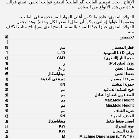
الإنتاج ، يجب تصميم القالب (أو القالب) لتصنيع قوالب الحقن. تصنع قوالب
عادة من هذه الأنواع من المعادن:
الفولاذ المقوى: عادة ما تكون أغلى المواد المستخدمة في القالب ،
وعموما أطولها (والتي يمكن أن تقلل السعر لكل وحدة). وهذا يجعل
الفولاذ المقوى خيارًا جيدًا للمواد بالنسبة للمنتج الذي يتم إنتاج مئات الآلاف
منه.
تخصيص
-140
ا
مم
قطر المسمار
38
22.1
برغي L / D التموينية
L / D
193
حجم النار (النظري)
CM3
ز
176
وزن الحقن (PS)
94
معدل الحقن
ز / ق
205
ضغط الحقن
ميغاباسكال
0 ~ 220
سرعة المسمار
دورة في الدقيقة
1400
حمولة المشبك
KN
380
فتح السكتة الدماغية
مم
420 * 420
الفضاء بين قضبان التعادل
مم
450
Max.Mold Height
مم
170
Min.Mold Height
مم
120
ضربة القاذف
مم
33
القاذف الحمولة
KN
16
أقصى ضغط ضغط
ميغاباسكال
قوة المحرك
KW
13
7.2
طاقة السخان
KW
4.5 * 1.2 * 1.7
M
M
achine Dimension (L * W * H)