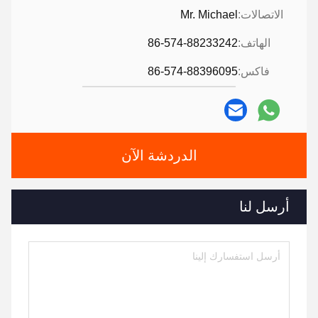
الاتصالات:
Mr. Michael
الهاتف:
86-574-88233242
فاكس:
86-574-88396095
الدردشة الآن
أرسل لنا