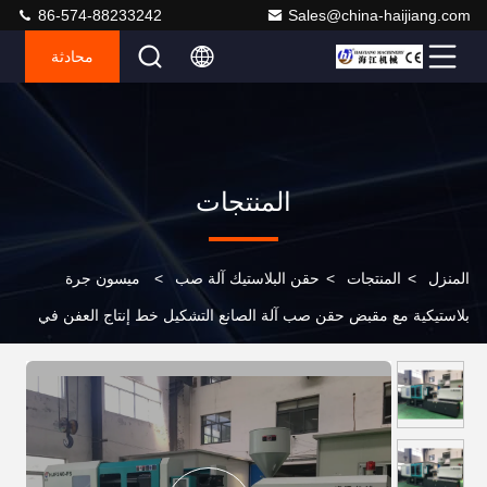
86-574-88233242
Sales@china-haijiang.com
محادثة
المنتجات
المنزل
>
المنتجات
>
حقن البلاستيك آلة صب
>
ميسون جرة
بلاستيكية مع مقبض حقن صب آلة الصانع التشكيل خط إنتاج العفن في
نينغبو للبيع