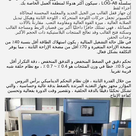
سلسلة LOG-A8 ، سيكون أكثر هدوءًا لمنطقة العمل الخاصة بك.
أجزاء لقط
إن جهاز قفل القالب من الجيل الجديد والمعلمة المحسنة لمحاكاة
الكمبيوتر تجعل حركات اللوحة المتحركة ، اللوحة الثابتة وهيكل تبديل
الصلابة العالية ، ميزة القوة العالية ومقاومة التعب.
مقارنةً بالآلات
المماثلة ، فهي تمتلك حافزًا داخليًا أكبر بين قضبان الربط ومساحة القالب
وسكتة فتح القالب وقد تعالج المنتجات البلاستيكية ذات الحجم الأكبر.
وحدات الحقن
في ظل حالة التشغيل المثالية ، يكون استهلاك الطاقة أقل بنسبة 40٪ من
مضخة الإزاحة المتغيرة و 70٪ أقل من مضخة الإزاحة الثابتة ، مما يوفر
التكلفة بشكل فعال.
تحكم دقيق في الضغط المنخفض و التدفق المنخفض ، دقة التكرار أقل
من 0.5٪. خطأ في وزن المنتجات هو 0.4 ٪ ~ 0.7 ٪ ، مع نظام حلقة شبه
قريبة تقريبا.
من خلال القدرة الثابتة ، فإن نظام التحكم الديناميكي برأس التروس
المؤازر مجهز بجهاز التغذية المرتدة بالضغط بدقة عالية وحساسية ، والتي
تشكل تحكمًا دقيقًا بالدقة الحلقية ، وتقصير وقت الدورة بفعالية وتحسين
كفاءة الإنتاج.