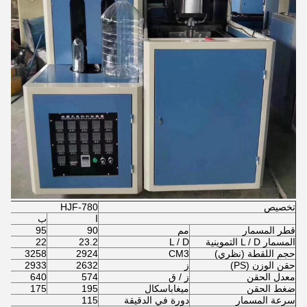
تخصيص
HJF-780
ا
ب
قطر المسمار
مم
90
95
المسمار L / D التموينية
L / D
23.2
22
حجم اللقطة (نظري)
CM3
2924
3258
حقن الوزن (PS)
ز
2632
2933
معدل الحقن
ز / ق
574
640
ضغط الحقن
ميغاباسكال
195
175
سرعة المسمار
دورة في الدقيقة
115