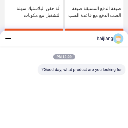
صيغة الدفع المسبقة صيغة
آلة حقن البلاستيك سهلة
الصب الدفع مع قاعدة الصب
التشغيل مع مكونات
HASCO LKM محسّنة
Techmation Schneider
لكفاءة إنتاج قطع البلاستيك
Vickers وقاعدة قوالب
احصل على أفضل سعر
احصل على أفضل سعر
HASCO LKM توفر الإنتاج
haijiang
12:09 PM
Good day, what product are you looking for?
Ningbo haijiang machinery manufacturing
co.,Ltd
Sales@china-haijiang.com
86-574-88233242
بجانب الطريق باوزان، ينزو منطقة، نينغبو (تونغ المنطقة
الصناعية) الصين