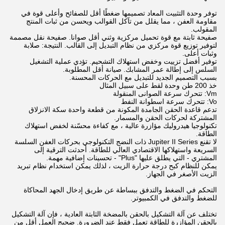
توفر وحدة التثبيت المعاد تصميمها ضغطًا أقل للصفائح وأعلى قوة في
مقاومة العفن ، مما يقلل من تآكل القوالب ويحسن من ثبات المنتج
المقولب.
صفيحة ثابتة مع قوة تحميل مركزية وثني أقل صوانا. صفيحة نقل مصممة
لتوفير توزيع قوة مركزي من نظام التبديل إلى القالب. النتيجة: صلابة
وثبات أعلى.
توفير أفضل تزييت وخفض استهلاك التشحيم. تؤدي عملية التشغيل
السلس إلى إطالة عمر المشابك. صيانة أقل المطلوبة.
بسبب التصميم الجديد للتبديل مع الحركات المحسنة.
خذ 200 طن وحدة لقط على سبيل المثال
Vm: تتحرك سرعة الصوانى المنقولة
Vo: تتحرك سرعة اسطوانة النفط
تدعم قاعدة الحقن الجامدة المكونة من قطعة واحدة سكة الانزلاق
المشتركة لحركات الحقن والمسمار.
تكنولوجيا هيدروليك مؤازرة عالية ، مع كفاءة محسّنة لخفض استهلاك
الطاقة.
لا تقنع Jupiter II Series ذات النضج التكنولوجي بحركات العفن السلسة
السريعة واستهلاكها الاقتصادي العالي للطاقة. أحدثت الترقية إلى
المشتري - التي يطلق عليها "Plus" - تحسينات إضافية مهمة.
يمكن للنظام كبح درجة حرارة الزيت ، لذلك يمكن استخدام نظام تبريد
الزيت الأصغر في الجهاز.
التحكم في الضغط والتدفق ببساطة عن طريق إدخال الجهد المحاكاة
للضغط والتدفق في الكمبيوتر.
تختلف عن آلة التشكيل بالحقن بالمضخة الثابتة العادية ، فإن آلة التشكيل
بالحقن المؤازرة للطاقة تعمل فقط عند الضرورة. ضجيج العمل أقل من