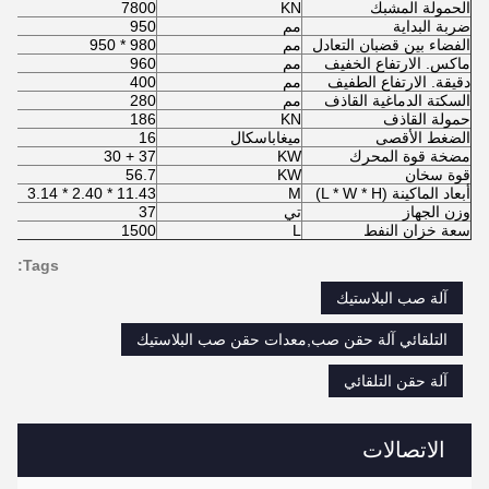
الحمولة المشبك
KN
7800
ضربة البداية
مم
950
الفضاء بين قضبان التعادل
مم
980 * 950
ماكس. الارتفاع الخفيف
مم
960
دقيقة. الارتفاع الطفيف
مم
400
السكتة الدماغية القاذف
مم
280
حمولة القاذف
KN
186
الضغط الأقصى
ميغاباسكال
16
مضخة قوة المحرك
KW
37 + 30
قوة سخان
KW
56.7
أبعاد الماكينة (L * W * H)
M
11.43 * 2.40 * 3.14
وزن الجهاز
تي
37
سعة خزان النفط
L
1500
Tags:
آلة صب البلاستيك
التلقائي آلة حقن صب,معدات حقن صب البلاستيك
آلة حقن التلقائي
الاتصالات