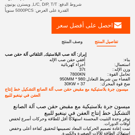
شروط الدفع: L/C, D/P, T/T, ويسترن يونيون
القدرة على العرض: 5000PCS سنوياً
احصل على أفضل سعر
تفاصيل المنتج
وصف المنتج
إبراز:
آلة صب البلاستيك
,
التلقائي آلة حقن صب
بناء:
أفقي حقن صب الإله
استعمال:
أجزاء كهربائية
وزن الإله::
37t
تحامل القوة::
7800KN
الفضاء بين شريط التعادل:
980 * 950MM
ضخ قوة المحرك:
37 + 30KW
ميسون جرة بلاستيكية مع مقبض حقن صب آلة الصانع التشكيل خط إنتاج
العفن في نينغبو للبيع
ميسون جرة بلاستيكية مع مقبض حقن صب آلة الصانع
التشكيل خط إنتاج العفن في نينغبو للبيع
توفر وحدة التثبيت المحسنة استهلاكًا أقل للطاقة وحركات أسرع لخفض
أوقات الدورات.
تمت إعادة تصميم الحركيات المعاد تصميمها لتحقيق كفاءة أعلى وخفض
استهلاك الطاقة للآلات الصغيرة والكبيرة.