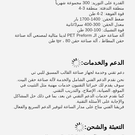
القدرة على التوريد: 300 مجموعة شهرياً
منطقة التدفئة: منطقة 3-4
قوة الفوهة: 2-4 طن
ضغط الحقن: 1400-1700 بار
معدل الحقن: 300-400 سم3/ثانية
قوة التشبيك: 100-300 طن
آلة صناعة حقن الـ PET Preform لدينا مثالية لمصنعي آلة صناعة
حقن المطاط ، آلة صناعة حقن tpr ، 80 طن
الدعم والخدمات:
دعم تقني وخدمة لجهاز صناعة القالب المسبق للبي تي
نحن نقدم الدعم الفني الشامل والخدمة لآلة صناعة حقن البيت.
سوف يقدم لك خبرائنا التقنيون خدمات مهنية مثل التثبيت في
الموقع، الصيانة، الإصلاح، والتدريب التقني.
كما نقدم خدمات الدعم التقني عن بعد، بما في ذلك حل المشاكل
والإجابة على الأسئلة التقنية.
فريقنا الفني متاح على مدار الساعة لتوفير الدعم السريع والفعال.
التعبئة والشحن: