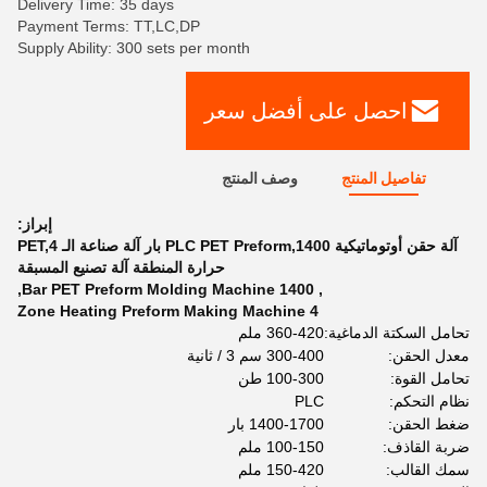
Delivery Time: 35 days
Payment Terms: TT,LC,DP
Supply Ability: 300 sets per month
احصل على أفضل سعر
تفاصيل المنتج
وصف المنتج
إبراز:
آلة حقن أوتوماتيكية PLC PET Preform,1400 بار آلة صناعة الـ PET,4
حرارة المنطقة آلة تصنيع المسبقة
,
1400 Bar PET Preform Molding Machine
,
4 Zone Heating Preform Making Machine
تحامل السكتة الدماغية:
360-420 ملم
معدل الحقن:
300-400 سم 3 / ثانية
تحامل القوة:
100-300 طن
نظام التحكم:
PLC
ضغط الحقن:
1400-1700 بار
ضربة القاذف:
100-150 ملم
سمك القالب:
150-420 ملم