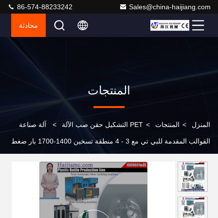
86-574-88233242
Sales@china-haijiang.com
محادثة
المنتجات
المنزل
>
المنتجات
>
PET التشكيل حقن صب الآلة
>
آلة صناعة
القوالب المقدمة للبي تي مع 3 - 4 منطقة تسخين 1400-1700 بار ضغط