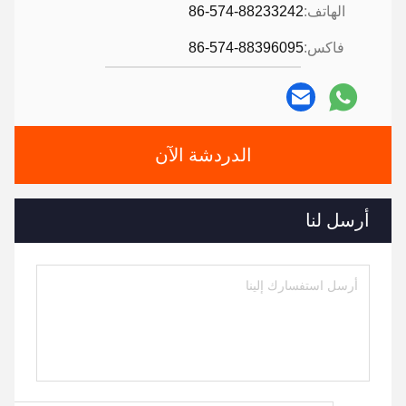
الهاتف:
86-574-88233242
فاكس:
86-574-88396095
الدردشة الآن
أرسل لنا