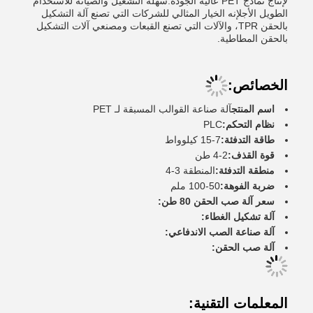
لإنتاج نماذج PET عالية الجودة.سهلة التشغيل والصيانة للاستخدام
الطويل الأجلإنه الخيار المثالي للشركات التي تصنع آلة التشكيل
بالحقن TPR، والآلات التي تصنع القبعات ومصنعي آلات التشكيل
بالحقن المطاطية.
الخصائص:
اسم المنتج
آلة صناعة القوالب المسبقة لـ PET
نظام التحكم:
PLC
طاقة التدفئة:
7-15 كيلوواط
قوة القذف:
2-4 طن
منطقة التدفئة:
المنطقة 3-4
ضربة الفوهة:
50-100 ملم
سعر آلة صب الحقن 80 طن:
آلة تشكيل الغطاء:
آلة صناعة الصب الاندفاعي:
آلة صب الحقن:
المعلمات التقنية: