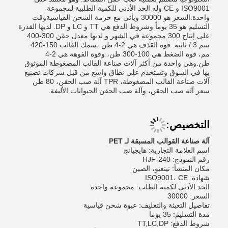
ISO9001 و CE وله الحد الأدنى للكمية الطلبية لمجموعة
واحدة.السعر هو 30000 ويأتي مع حزمة الشحن القياسيةوقت
التسليم هو 35 يوماً وشروط الدفع هي TT و LC و DP. لديها القدرة
على إنتاج 300 مجموعة في الشهر و لديها معدل حقن 300-400
سم 3 / ثانية. قوة القذف هي 2-4 طن ،سمك القالب 150-420
مم، قوة الضغط هي 100-300 طن، وقوة الفوهة هي 2-4
طن.وهي واحدة من أكثر آلات صناعة القالب المضغوطة الموثوق
بها في السوق وتستخدم على نطاق واسع من قبل شركات تصنيع
آلات صناعة القالب المضغوطة، TPR آلة صب الحقن، 80 طن
سعر آلة صب الحقن، وآلة صب الحقن الحيوانات الأليفة.
التخصيص:
آلة صناعة القوالب المسبقة لـ PET
اسم العلامة التجارية: هايجيانج
رقم النموذج: HJF-240
مكان المنشأ: نينغبو، الصين
شهادة: ISO9001، CE
الحد الأدنى لكمية الطلب: مجموعة واحدة
السعر: 30000
تفاصيل التعبئة والتغليف: عبوة شحن قياسية
مدة التسليم: 35 يوما
شروط الدفع: TT,LC,DP