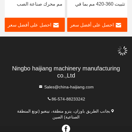
تثبيت 360-420 مم بما في
مم محرك صناعة الصب
ذلك قطر لولب 85 مم وعدد
للقالب المسبق من نوع بي
5 قطع قاذف لإنتاج ثابت
تي مع NAK80 مادة القالب
احصل على أفضل سعر
احصل على أفضل سعر
ومدى ضربة التثبيت 360
420 مم
Ningbo haijiang machinery manufacturing
co.,Ltd
Sales@china-haijiang.com
86-574-88233242
بجانب الطريق باوزان، ينزو منطقة، نينغبو (تونغ المنطقة
الصناعية) الصين