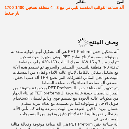
النوع:
تلقائي
آلة صناعة القوالب المقدمة للبي تي مع 3 - 4 منطقة تسخين 1400-1700
بار ضغط
وصف المنتج:
آلة تشكيل حقن PET Preform هي آلة تشكيل أوتوماتيكية متقدمة
وموثوقة مصممة لإنتاج نماذج PET. وهي مجهزة بقوة تسخين
تتراوح بين 7 و 15 KW ،سمك القالب 150-420 ملم، ومنطقة
تدفئة 3-4 منطقة للتسخين المستمر والسريع. تم تصميم هذه الآلة
مع تشغيل تلقائي بالكامل لإنتاج عالية الأداء وكفاءة من المسبقات
البيت.هو الحل المثالي للشركات التي تصنع TPR آلة صب الحقن،
مصنعي آلة صناعة الغطاء وآلات صناعة المطاط.
يتم تجهيز آلة صناعة حقن الـ PET Preform بمجموعة متنوعة من
الميزات لضمان جودة عالية ودقة الـ PET preforms.تم بناء الجهاز
من مكونات عالية الجودة مع تصميم قوي ودائم لضمان الاستخدام
طويل الأجل والموثوقيةكما تم تصميمه مع نظام تبريد متقدم
لضمان تبريد ما قبل الصيغة من البيت بسرعة ودقة.كما تأتي الآلة
مع نظام حقن عالية الدقة لإنتاج دقيق ودقيق من المنسوجات
المسبقة بي تي.
آلة صياغة حقن PET Preform هي آلة صياغة موثوقة وفعالة مثالية