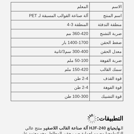
الاسم
المعلم
اسم المنتج
آلة صناعة القوالب المسبقة لـ PET
منطقة التدفئة
المنطقة 3-4
ضربة التشنج
360-420 مم
ضغط الحقن
1400-1700 بار
معدل الحقن
300-400 سم3/ثانية
ضربة الفوهة
50-100 ملم
سمك القالب
150-420 ملم
قوة القذف
2-4 طن
قوة الفوهة
2-4 طن
قوة التشبيك
100-300 طن
التطبيقات:
الـ
هايجيانغ HJF-240 آلة صناعة القالب اللاصق
هو منتج عالي
التكنولوجيا مصمم لعملية صب حقن المطاط. وهو معتمد على