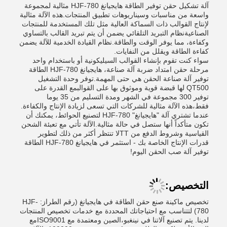
آلة تشكيل حقن توفير الطاقة هايجيانغ HJF-780 مثالية لمجموعة
واسعة من مناسبات وسيناريوهات تطبيق المنتجات.هذه الآلة مثالية
لإنتاج القوالب ذات السماكة العالية مثل تلك المستخدمة للمنتجات
الصناعيةنظام التبريد التلقائي يضمن أن يتم تبريد القالب بالتساوي
وكفاءة، مما يوفر الوقت والطاقة.نظام القيادة الخدمية للآلة يضمن
كفاءة الطاقة ويقلل من النفايات.
سواء كنت تقوم بإنشاء القوالب السيليكونية أو باستخدام واحد
مرحلة حقن امتداد ضربة آلة صناعة، هايجيانغ HJF-780 الطاقة
توفير آلة صناعة الحقن هي حتى المهمة.توفر وحدة التشغيل
QT500 لها قبضة قوية وموثوق بها على القوالبمع القدرة على
توفير 300 مجموعة في الشهر ومدة التسليم من 35 يوما
فقط،هذه الآلة مثالية للشركات التي تسعى لزيادة الإنتاج والكفاءة.
عندما تشتري آلة "هايجيانغ" HJF-780 لتصنيع الحوائط، يمكنك أن
تكون متأكداً أنها ستصل في حالة مثالية.الآلة تأتي مع تعبئة الشحن
القياسية وشروط الدفع من TTلا تنتظر أكثر من ذلك لتطوير
قدرات الإنتاج الخاصة بك - استثمر في هايجيانغ HJF-780 الطاقة
توفير آلة صب الحقن اليوم!
التخصيص:
تخصيص ماكينة صنع حقن الطاقة في هايجيانغ (رقم الطراز: HJF-
780) لتتناسب مع احتياجاتك المحددة مع خدمات تخصيص المنتجات
لدينا. يتم تصنيع آلاتنا في نينغبو،الصين ومعتمدة مع ISO9001مع