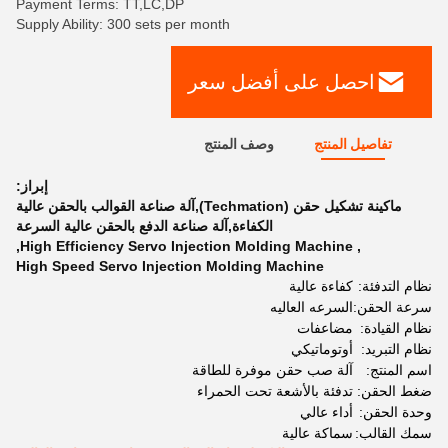
Payment Terms: TT,LC,DP
Supply Ability: 300 sets per month
احصل على أفضل سعر
تفاصيل المنتج
وصف المنتج
إبراز:
ماكينة تشكيل حقن (Techmation),آلة صناعة القوالب بالحقن عالية
الكفاءة,آلة صناعة الدفع بالحقن عالية السرعة
,
High Efficiency Servo Injection Molding Machine
,
High Speed Servo Injection Molding Machine
نظام التدفئة:
كفاءة عالية
سرعة الحقن:
السرعه العاليه
نظام القيادة:
مضاعفات
نظام التبريد:
أوتوماتيكي
اسم المنتج:
آلة صب حقن موفرة للطاقة
ضغط الحقن:
تدفئة بالأشعة تحت الحمراء
وحدة الحقن:
أداء عالي
سمك القالب:
سماكة عالية