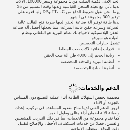
الحد الأدنى لكمية الطلب من 1 مجموعة وسعر 100000، الآلات
لدينا تأتي مع تعبئة الشحن القياسية ولديها وقت التسليم من 35
يوما. نحن نقبل شروط الدفع من TT، LC،وDP ولها قدرة على
توفير 300 مجموعة في الشهر.
لدينا طاقة توفير آلة صناعة الحقن لديها ضربة فتح القالب عالية
السرعة وسرعة حقن عالية السرعة، مما يجعلها أفضل آلة صناعة
الحقن البلاستيكية لاحتياجاتك.نظام التبريد هو التلقائي ونظام
القيادة هو سيرفو.
تشمل خيارات التخصيص:
قدرات إضافية لآلات صب المطاط
زيادة الحجم إلى 4000 طن آلة صب الحقن
أنظمة التبريد والتدفئة المخصصة
أنظمة القيادة المتخصصة
الدعم والخدمات:
مصممة لخفض استهلاك الطاقة أثناء عملية التصنيع دون المساس
بالجودة أو الأداء.
فريق الدعم الفني لدينا متاح لتقديم المساعدة في تركيب، إعداد،
وصيانة الآلة لضمان أداء مثالي وطول العمر.
كما نقدم مجموعة من الخدمات، بما في ذلك التدريب للمشغلين
والفنيين، فضلا عن خدمات استكشاف الأخطاء والإصلاح لتقليل
وقت التوقف وتعظيم الإنتاجية.