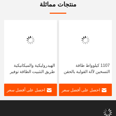
منتجات مماثلة
1107 كيلوواط طاقة
الهيدروليكية والميكانيكية
التسخين لآلة القولبة بالحقن
طريق التثبيت الطاقة توفير
4000 طن متخصصة في
جهاز صب الحقن مجهزة
قولبة PVC، توفر بناءً قوياً
لPC الغرض العام الصناعية
احصل على أفضل سعر
احصل على أفضل سعر
وإنتاجاً