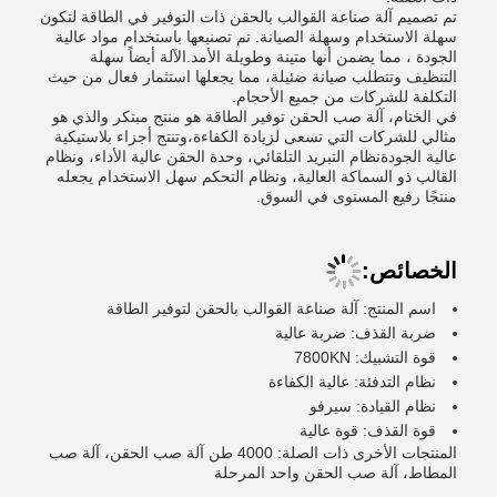
تم تصميم آلة صناعة القوالب بالحقن ذات التوفير في الطاقة لتكون
سهلة الاستخدام وسهلة الصيانة. تم تصنيعها باستخدام مواد عالية
الجودة ، مما يضمن أنها متينة وطويلة الأمد.الآلة أيضاً سهلة
التنظيف وتتطلب صيانة ضئيلة، مما يجعلها استثمار فعال من حيث
التكلفة للشركات من جميع الأحجام.
في الختام، آلة صب الحقن توفير الطاقة هو منتج مبتكر والذي هو
مثالي للشركات التي تسعى لزيادة الكفاءة،وتنتج أجزاء بلاستيكية
عالية الجودةنظام التبريد التلقائي، وحدة الحقن عالية الأداء، ونظام
القالب ذو السماكة العالية، ونظام التحكم سهل الاستخدام يجعله
منتجًا رفيع المستوى في السوق.
الخصائص:
اسم المنتج: آلة صناعة القوالب بالحقن لتوفير الطاقة
ضربة القذف: ضربة عالية
قوة التشبيك: 7800KN
نظام التدفئة: عالية الكفاءة
نظام القيادة: سيرفو
قوة القذف: قوة عالية
المنتجات الأخرى ذات الصلة: 4000 طن آلة صب الحقن، آلة صب
المطاط، آلة صب الحقن واحد المرحلة