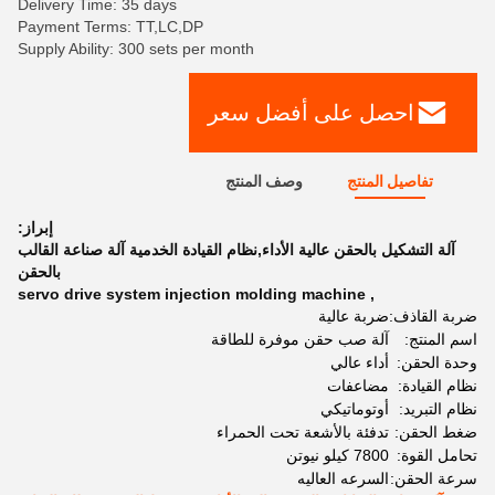
Delivery Time: 35 days
Payment Terms: TT,LC,DP
Supply Ability: 300 sets per month
احصل على أفضل سعر
تفاصيل المنتج
وصف المنتج
إبراز:
آلة التشكيل بالحقن عالية الأداء,نظام القيادة الخدمية آلة صناعة القالب
بالحقن
servo drive system injection molding machine
,
ضربة القاذف:
ضربة عالية
اسم المنتج:
آلة صب حقن موفرة للطاقة
وحدة الحقن:
أداء عالي
نظام القيادة:
مضاعفات
نظام التبريد:
أوتوماتيكي
ضغط الحقن:
تدفئة بالأشعة تحت الحمراء
تحامل القوة:
7800 كيلو نيوتن
سرعة الحقن:
السرعه العاليه