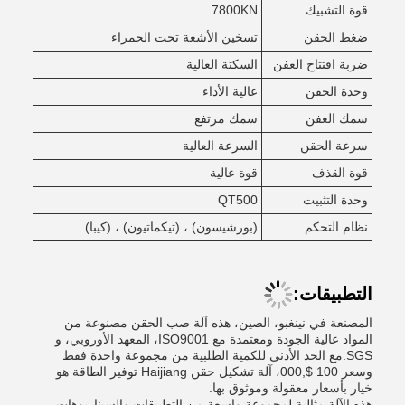
قوة التشبيك
7800KN
ضغط الحقن
تسخين الأشعة تحت الحمراء
ضربة افتتاح العفن
السكتة العالية
وحدة الحقن
عالية الأداء
سمك العفن
سمك مرتفع
سرعة الحقن
السرعة العالية
قوة القذف
قوة عالية
وحدة التثبيت
QT500
نظام التحكم
(بورشيسون) ، (تيكماتيون) ، (كيبا)
التطبيقات:
المصنعة في نينغبو، الصين، هذه آلة صب الحقن مصنوعة من
المواد عالية الجودة ومعتمدة مع ISO9001، المعهد الأوروبي، و
SGS.مع الحد الأدنى للكمية الطلبية من مجموعة واحدة فقط
وسعر 100 $,000، آلة تشكيل حقن Haijiang توفير الطاقة هو
خيار بأسعار معقولة وموثوق بها.
هذه الآلة مثالية لمجموعة واسعة من التطبيقات والسيناريوهات