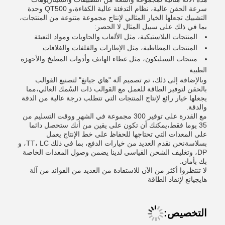
سرعة الحقن عالية، نظام التدفئة عالية الكفاءة،و QT500 وحدة
التشبيك تجعلها الخيار المثالي لإنتاج مجموعة متنوعة من المنتجات،
بما في ذلك على سبيل المثال لا الحصر:
المنتجات البلاستيكية، مثل الألعاب والحاويات ومواد التعبئة
المنتجات المطاطية، مثل الإطارات والغلفات والغلافات
منتجات السيليكون، مثل غطاء الهاتف وأدوات المطبخ والأجهزة
الطبية
وبالإضافة إلى ذلك، تم تصميم آلة "هاي جيانغ" لتصنيع القوالب
بالحقن لتوفير الطاقة للعمل مع القوالب ذات السُمك العالي،مما
يجعلها خيار رائع لإنتاج المنتجات التي تتطلب درجة عالية من الدقة
والدقة.
مع القدرة على توفير 300 مجموعة في الشهر ووقت التسليم من
35 يوما فقط،يمكنك أن تكون على يقين من أنك ستحصل دائما
على المعدات التي تحتاجها للحفاظ على خط الإنتاج يعمل
بسلاسةنحن نقدم العديد من خيارات الدفع، بما في ذلك TT، LC، و
DP، وتغليف الشحن القياسي لدينا يضمن وصول المعدات الخاصة
بك بأمان.
لا تنتظروا أكثر من الآن للاستفادة من العديد من الفوائد من آلة
هايجيانغ لإنقاذ الطاقة
التخصيص: