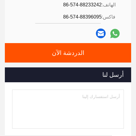
الهاتف:
86-574-88233242
فاكس:
86-574-88396095
الدردشة الآن
أرسل لنا