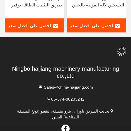
التسخين لآلة القولبة بالحقن
طريق التثبيت الطاقة توفير
4000 طن متخصصة في
جهاز صب الحقن مجهزة
قولبة PVC، توفر بناءً قوياً
لPC الغرض العام الصناعية
احصل على أفضل سعر
احصل على أفضل سعر
وإنتاجاً
Ningbo haijiang machinery manufacturing
co.,Ltd
Sales@china-haijiang.com
86-574-88233242
بجانب الطريق باوزان، ينزو منطقة، نينغبو (تونغ المنطقة
الصناعية) الصين