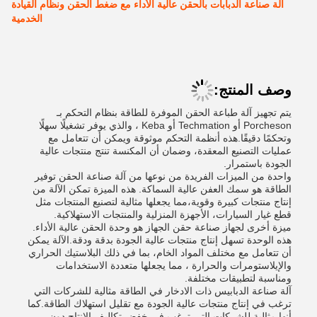
آلة صناعة الدبابات بالحقن عالية الأداء مع ضغط الحقن ونظام القيادة
الخدمية
وصف المنتج:
يتم تجهيز آلة طباعة الحقن الموفرة للطاقة بنظام التحكم بـ
Porcheson أو Techmation أو Keba ، والذي يوفر تشغيلًا سهلًا
وتحكمًا دقيقًا.هذه أنظمة التحكم موثوقة ويمكن أن تتعامل مع
عمليات التصنيع المعقدة، وضمان أن المكنسة تنتج منتجات عالية
الجودة باستمرار.
واحدة من الميزات الفريدة من نوعها من آلة صناعة الحقن توفير
الطاقة هو سمك العفن عالية السماكة. هذه الميزة تمكن الآلة من
إنتاج منتجات كبيرة وقوية،مما يجعلها مثالية لتصنيع المنتجات مثل
قطع غيار السيارات، الأجهزة المنزلية والمنتجات الاستهلاكية.
ميزة أخرى لجهاز صناعة حقن الجهاز هو وحدة الحقن عالية الأداء.
هذه الوحدة تسهل إنتاج منتجات عالية الجودة بدقة ودقة.الآلة يمكن
أن تتعامل مع مختلف المواد الخام، بما في ذلك البلاستيك الحراري
والإيلاستومرات والحرارة ، مما يجعلها متعددة الاستخدامات
ومناسبة لتطبيقات مختلفة.
آلة صناعة الدبابيس ذات الادخار في الطاقة مثالية للشركات التي
ترغب في إنتاج منتجات عالية الجودة مع تقليل استهلاك الطاقة.كما
أنها مثالية للشركات التي ترغب في خفض تكاليف الإنتاج دون