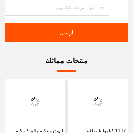
ارسل
منتجات مماثلة
1107 كيلوواط طاقة
الهيدروليكية والميكانيكية