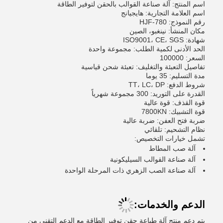
اسم المنتج: آلة صناعة القوالب بالحقن لتوفير الطاقة
اسم العلامة التجارية: هايجيانج
رقم النموذج: HJF-780
مكان المنشأ: نينغبو، الصين
شهادة: ISO9001، CE، SGS
الحد الأدنى لكمية الطلب: مجموعة واحدة
السعر: 100000
تفاصيل التعبئة والتغليف: تعبئة شحن قياسية
مدة التسليم: 35 يوما
شروط الدفع: TT، LC، DP
القدرة على التوريد: 300 مجموعة شهرياً
قوة القذف: قوة عالية
قوة التشبيك: 7800KN
ضربة فتح العفن: ضربة عالية
نظام التشحيم: تلقائي
تشمل خيارات التخصيص:
آلة صب المطاط
آلة صناعة القوالب السيليكونية
آلة صناعة الصب الزهري ذات المرحلة الواحدة
الدعم والخدمات:
يتم دعم منتج آلة طباعة حقن توفير الطاقة مع الدعم التقني من